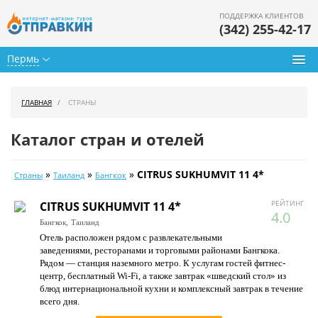
ПОДДЕРЖКА КЛИЕНТОВ
(342) 255-42-17
Пермь
Туры из Перми
ГЛАВНАЯ
СТРАНЫ
Подбор тура
Каталог стран и отелей
Горящие туры
»
»
»
CITRUS SUKHUMVIT 11 4*
Страны
Таиланд
Бангкок
Календарь туров
РЕЙТИНГ
CITRUS SUKHUMVIT 11 4*
Цены дня
4.0
Бангкок,
Таиланд
Отель расположен рядом с развлекательными
Страны
заведениями, ресторанами и торговыми районами Бангкока.
Рядом — станция наземного метро. К услугам гостей фитнес-
Как купить
центр, бесплатный Wi-Fi, а также завтрак «шведский стол» из
блюд интернациональной кухни и комплексный завтрак в течение
О нас
всего дня.