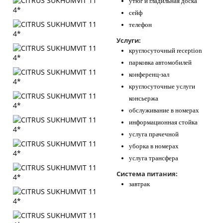
утюг и гладильная доска
сейф
телефон
Услуги:
круглосуточный reception
парковка автомобилей
конференц-зал
круглосуточные услуги
консьержа
обслуживание в номерах
информационная стойка
услуга прачечной
уборка в номерах
услуга трансфера
Система питания:
завтрак