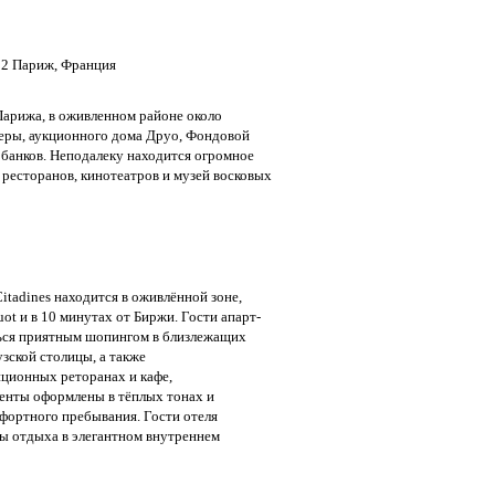
002 Париж, Франция
Парижа, в оживленном районе около
еры, аукционного дома Друо, Фондовой
банков. Неподалеку находится огромное
 ресторанов, кинотеатров и музей восковых
itadines находится в оживлённой зоне,
ot и в 10 минутах от Биржи. Гости апарт-
ться приятным шопингом в близлежащих
зской столицы, а также
ционных реторанах и кафе,
енты оформлены в тёплых тонах и
фортного пребывания. Гости отеля
ы отдыха в элегантном внутреннем