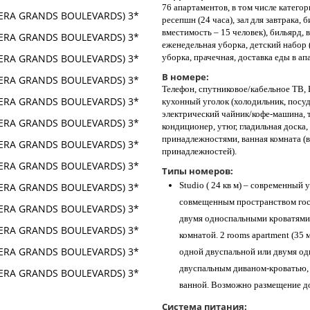
76 апартаментов, в том числе катего
ресепшн (24 часа), зал для завтрака, 
вместимость – 15 человек), бильярд, 
еженедельная уборка, детский набор 
уборка, прачечная, доставка еды в ап
В номере:
Телефон, спутниковое/кабельное ТВ, H
кухонный уголок (холодильник, посу
электрический чайник/кофе-машина, т
кондиционер, утюг, гладильная доска
принадлежностями, ванная комната (в
принадлежностей).
Типы номеров:
Studio ( 24 кв м) – современны
совмещенным пространством гост
двумя односпальными кроватями,
комнатой. 2 rooms apartment (35 
одной двуспальной или двумя од
двуспальным диваном-кроватью,
ванной. Возможно размещение до
Система питания: