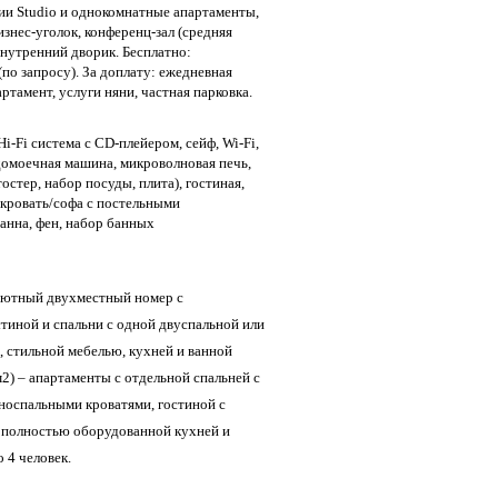
рии Studio и однокомнатные апартаменты,
бизнес-уголок, конференц-зал (средняя
внутренний дворик. Бесплатно:
(по запросу). За доплату: ежедневная
артамент, услуги няни, частная парковка.
i-Fi система с CD-плейером, сейф, Wi-Fi,
домоечная машина, микроволновая печь,
остер, набор посуды, плита), гостиная,
, кровать/софа с постельными
анна, фен, набор банных
й уютный двухместный номер с
иной и спальни с одной двуспальной или
 стильной мебелью, кухней и ванной
м2) – апартаменты с отдельной спальней с
носпальными кроватями, гостиной с
 полностью оборудованной кухней и
 4 человек.