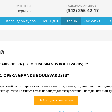
ПОДДЕРЖКА КЛИЕНТОВ
ВАШ ГОРОД
(342) 255-42-17
Пермь
ы
Календарь туров
Цены дня
Страны
Как купить
О
ей
PARIS OPERA (EX. OPERA GRANDS BOULEVARDS) 3*
EX. OPERA GRANDS BOULEVARDS) 3*
тральной части Парижа в окружении театров, музеев, крупных торговых центр
жно дойти за 15 минут. Отель подойдет для экскурсионной поездки или шоп-ту
Найти туры в этот отель