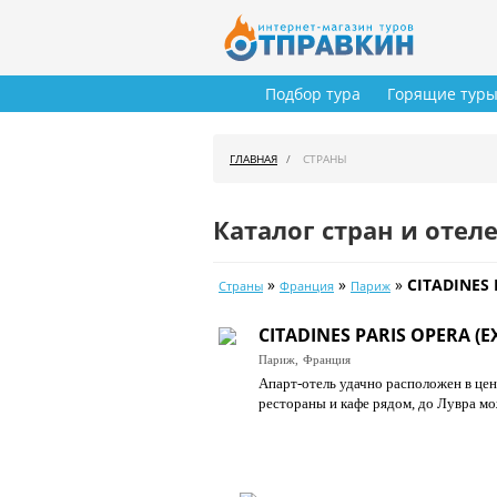
Подбор тура
Горящие тур
ГЛАВНАЯ
СТРАНЫ
Каталог стран и отел
»
»
»
CITADINES 
Страны
Франция
Париж
CITADINES PARIS OPERA (
Париж,
Франция
Апарт-отель удачно расположен в цен
рестораны и кафе рядом, до Лувра мо