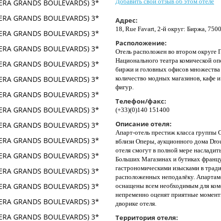
Добавить свой отзыв об этом отеле
Адрес:
18, Rue Favart, 2-й округ: Биржа, 75
Расположение:
Отель расположен во втором округе 
Национального театра комической оп
биржи и головных офисов множества 
количество модных магазинов, кафе и
фигур.
Телефон/факс:
(+33)(0)140 151400
Описание отеля:
Апарт-отель престиж класса группы C
вблизи Оперы, аукционного дома Drou
отеля смогут в полной мере наслади
Больших Магазинах и бутиках францу
гастрономическими изысками в тради
расположенных неподалёку. Апартам
оснащены всем необходимым для ком
непременно оценят приятные момент
дворике отеля.
Территория отеля: