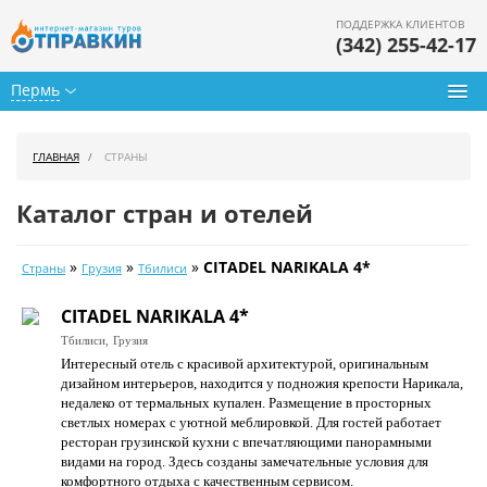
ПОДДЕРЖКА КЛИЕНТОВ
(342) 255-42-17
Пермь
Туры из Перми
ГЛАВНАЯ
СТРАНЫ
Подбор тура
Каталог стран и отелей
Горящие туры
»
»
»
CITADEL NARIKALA 4*
Страны
Грузия
Тбилиси
Календарь туров
CITADEL NARIKALA 4*
Цены дня
Тбилиси,
Грузия
Интересный отель с красивой архитектурой, оригинальным
Страны
дизайном интерьеров, находится у подножия крепости Нарикала,
недалеко от термальных купален. Размещение в просторных
Как купить
светлых номерах с уютной меблировкой. Для гостей работает
ресторан грузинской кухни с впечатляющими панорамными
О нас
видами на город. Здесь созданы замечательные условия для
комфортного отдыха с качественным сервисом.