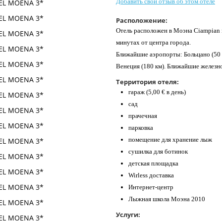
Добавить свой отзыв об этом отеле
Расположение:
Отель расположен в Моэна Ciampian в
минутах от центра города.
Ближайшие аэропорты: Больцано (50 к
Венеция (180 км). Ближайшие железн
Территория отеля:
гараж (5,00 € в день)
сад
прачечная
парковка
помещение для хранение лыж
сушилка для ботинок
детская площадка
Wirless доставка
Интернет-центр
Лыжная школа Моэна 2010
Услуги: