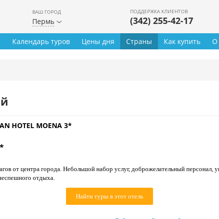
ПОДДЕРЖКА КЛИЕНТОВ
ВАШ ГОРОД
(342) 255-42-17
Пермь
ы
Календарь туров
Цены дня
Страны
Как купить
О
ей
AN HOTEL MOENA 3*
*
агов от центра города. Небольшой набор услуг, доброжелательный персонал,
неспешного отдыха.
Найти туры в этот отель