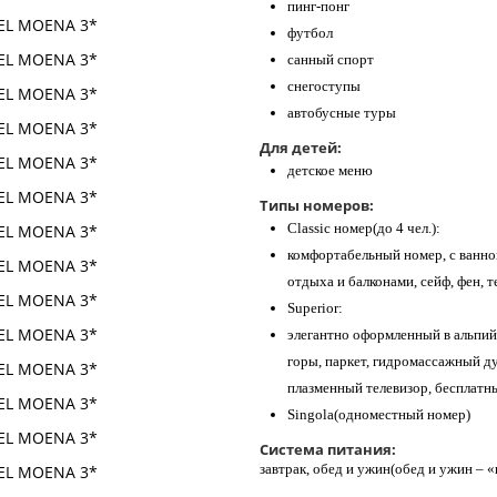
пинг-понг
футбол
санный спорт
снегоступы
автобусные туры
Для детей:
детское меню
Типы номеров:
Classic номер(до 4 чел.):
комфортабельный номер, с ванно
отдыха и балконами, сейф, фен, т
Superior:
элегантно оформленный в альпий
горы, паркет, гидромассажный ду
плазменный телевизор, бесплатны
Singola(одноместный номер)
Система питания:
завтрак, обед и ужин(обед и ужин – 