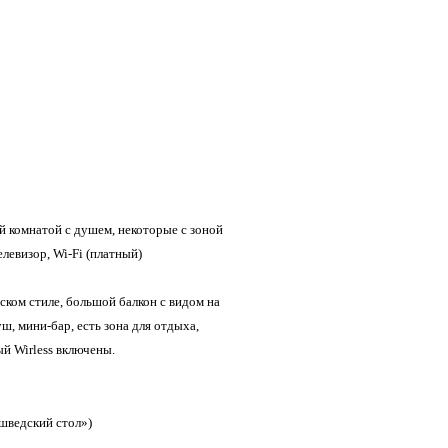
й комнатой с душем, некоторые с зоной
елевизор, Wi-Fi (платный)
ском стиле, большой балкон с видом на
ш, мини-бар, есть зона для отдыха,
й Wirless включены.
«шведский стол»)