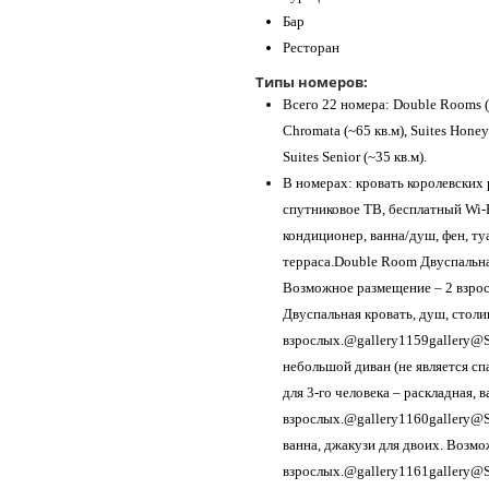
Бар
Ресторан
Типы номеров:
Всего 22 номера: Double Rooms (~2
Chromata (~65 кв.м), Suites Honeym
Suites Senior (~35 кв.м).
В номерах: кровать королевских р
спутниковое ТВ, бесплатный Wi-F
кондиционер, ванна/душ, фен, ту
терраса.Double Room Двуспальная
Возможное размещение – 2 взрос
Двуспальная кровать, душ, столи
взрослых.@gallery1159gallery@S
небольшой диван (не является сп
для 3-го человека – раскладная,
взрослых.@gallery1160gallery@S
ванна, джакузи для двоих. Возм
взрослых.@gallery1161gallery@Su