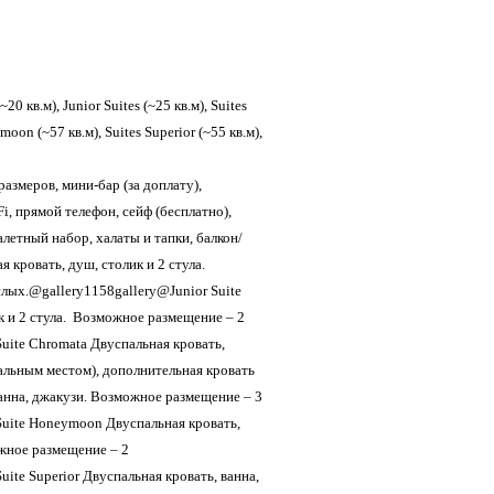
0 кв.м), Junior Suites (~25 кв.м), Suites
oon (~57 кв.м), Suites Superior (~55 кв.м),
азмеров, мини-бар (за доплату),
i, прямой телефон, сейф (бесплатно),
алетный набор, халаты и тапки, балкон/
 кровать, душ, столик и 2 стула.
лых.@gallery1158gallery@Junior Suite
к и 2 стула. Возможное размещение – 2
uite Chromata Двуспальная кровать,
альным местом), дополнительная кровать
 ванна, джакузи. Возможное размещение – 3
uite Honeymoon Двуспальная кровать,
ожное размещение – 2
ite Superior Двуспальная кровать, ванна,