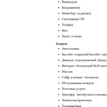
Ванна/душ
Кондиционер
Мини-бар: за доплату
Спутниковое ТВ
Телефон
Фен
Халат: и тапки
Услуги:
Автостоянка
Бассейн: открытый бассейн с пр
Джакузи: подогреваемый. Джакуз
Интернет: бесплатный Wi-Fi инте
Массаж
Сейф: в номере - бесплатно
Обслуживание номеров
Почтовые услуги
Трансфер: Автобусная остановка 
Химчистка/прачечная
Турецкая баня