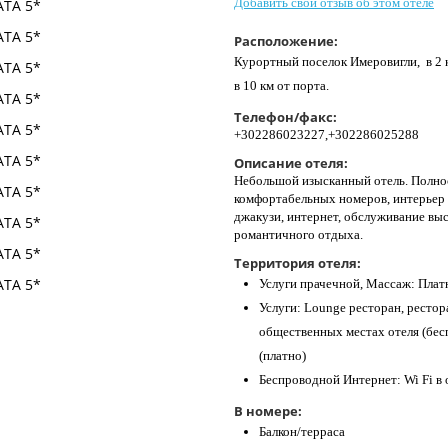
Добавить свой отзыв об этом отеле
Расположение:
Курортный поселок Имеровигли, в 2 км
в 10 км от порта.
Телефон/факс:
+302286023227,+302286025288
Описание отеля:
Небольшой изысканный отель. Полно
комфортабельных номеров, интерьер в
джакузи, интернет, обслуживание выс
романтичного отдыха.
Территория отеля:
Услуги прачечной, Массаж: Плат
Услуги: Lounge ресторан, рестора
общественных местах отеля (бесп
(платно)
Беспроводной Интернет: Wi Fi в
В номере:
Балкон/терраса