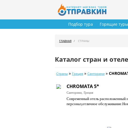
Подбор тура
Горящие тур
ГЛАВНАЯ
СТРАНЫ
Каталог стран и отел
»
»
»
CHROMAT
Страны
Греция
Санторини
CHROMATA 5*
Санторини,
Греция
Современный отель расположенный н
персонал,отличное обслуживание.Ном