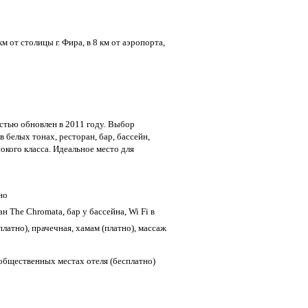
 от столицы г. Фира, в 8 км от аэропорта,
стью обновлен в 2011 году. Выбор
 белых тонах, ресторан, бар, бассейн,
окого класса. Идеальное место для
но
н The Chromata, бар у бассейна, Wi Fi в
латно), прачечная, хамам (платно), массаж
 общественных местах отеля (бесплатно)