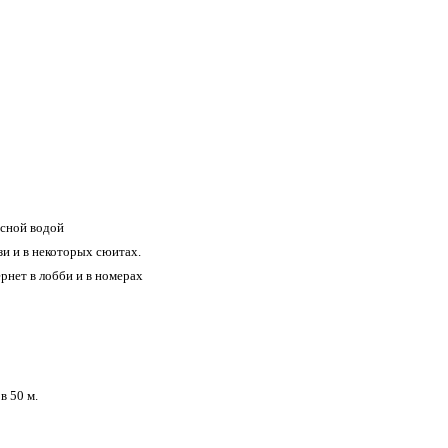
есной водой
и и в некоторых сюитах.
рнет в лобби и в номерах
в 50 м.