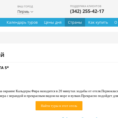
ПОДДЕРЖКА КЛИЕНТОВ
ВАШ ГОРОД
(342) 255-42-17
Пермь
ы
Календарь туров
Цены дня
Страны
Как купить
О
ей
A 5*
а окраине Кальдеры.Фира находится в 20 минутах ходьбы от отеля.Первокла
ера с верандой и прекрасным видом на море и вулкан.Прекрасно подойдет для
Найти туры в этот отель