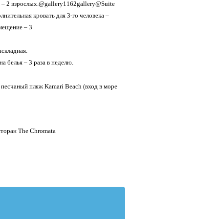
– 2 взрослых.@gallery1162gallery@Suite
лнительная кровать для 3-го человека –
мещение – 3
аскладная.
а белья – 3 раза в неделю.
 песчаный пляж Kamari Beach (вход в море
сторан The Chromata