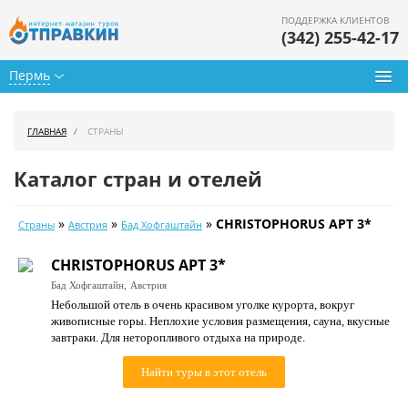
ПОДДЕРЖКА КЛИЕНТОВ
(342) 255-42-17
Пермь
Туры из Перми
ГЛАВНАЯ
СТРАНЫ
Подбор тура
Каталог стран и отелей
Горящие туры
»
»
»
CHRISTOPHORUS APT 3*
Страны
Австрия
Бад Хофгаштайн
Календарь туров
CHRISTOPHORUS APT 3*
Цены дня
Бад Хофгаштайн,
Австрия
Небольшой отель в очень красивом уголке курорта, вокруг
Страны
живописные горы. Неплохие условия размещения, сауна, вкусные
завтраки. Для неторопливого отдыха на природе.
Как купить
Найти туры в этот отель
О нас