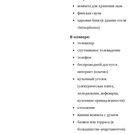
комната для хранения лыж
финская сауна
паровая баня (в здании отеля
chrisophorus)
В номере:
телевизор
спутниковое телевидение
телефон
беспроводной доступ в
интернет (платно)
кухонный уголок
(электрическая плита,
холодильник, кофеварка,
кухонные принадлежности)
отопление
ванная комната с душем
балкон или терраса (в
большинстве апартаментов)