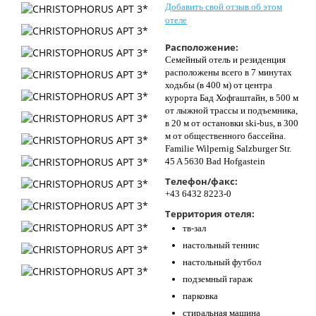
Добавить свой отзыв об этом
Контакты
отеле
Расположение:
Семейный отель и резиденция
расположены всего в 7 минутах
ходьбы (в 400 м) от центра
курорта Бад Хофгаштайн, в 500 м
от лыжной трассы и подъемника,
в 20 м от остановки ski-bus, в 300
м от общественного бассейна.
Familie Wilpernig Salzburger Str.
45 A 5630 Bad Hofgastein
Телефон/факс:
+43 6432 8223-0
Территория отеля:
тв-зал
настольный теннис
настольный футбол
подземный гараж
парковка
стиральная машина