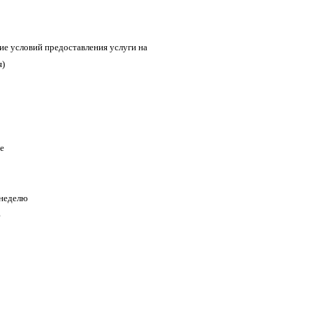
ие условий предоставления услуги на
я)
е
 неделю
ю