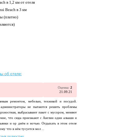
h в 1,2 км от отеля
si Beach в 3 км
ы (платно)
вляются)
ы об отеле:
Оценка:
2
21.09.21
евым ремонтом, мебелью, техникой и посудой.
, администраторы не пытаются решить проблемы
ерхностная, выбрасывают пакет с мусором, меняют
ение, что сюда приезжают с Англии одни алкаши и
ьянки и ор днём и ночью. Отдыхать в этом отеле
му что в нём тусуется мол ...
тзыв полностью...