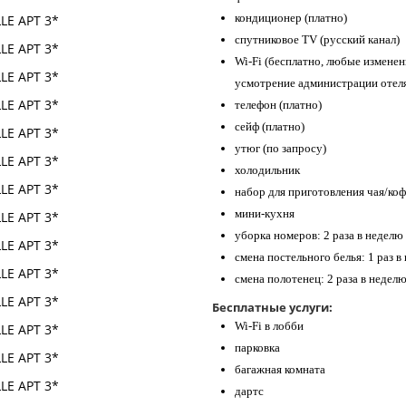
кондиционер (платно)
спутниковое TV (русский канал)
Wi-Fi (бесплатно, любые изменен
усмотрение администрации отел
телефон (платно)
сейф (платно)
утюг (по запросу)
холодильник
набор для приготовления чая/коф
мини-кухня
уборка номеров: 2 раза в неделю
смена постельного белья: 1 раз в
смена полотенец: 2 раза в недел
Бесплатные услуги:
Wi-Fi в лобби
парковка
багажная комната
дартс