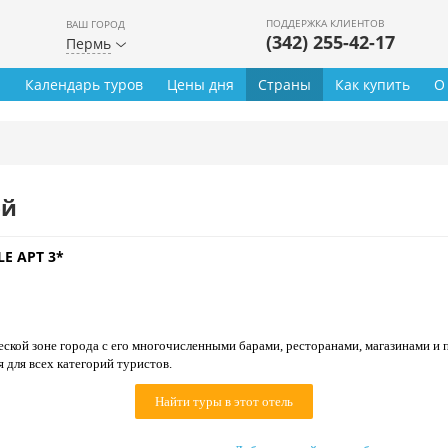
ПОДДЕРЖКА КЛИЕНТОВ
ВАШ ГОРОД
(342) 255-42-17
Пермь
ы
Календарь туров
Цены дня
Страны
Как купить
О
ей
E APT 3*
ской зоне города с его многочисленными барами, ресторанами, магазинами и 
 для всех категорий туристов.
Найти туры в этот отель