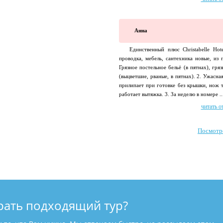
Анна
Единственный плюс Christabelle Hot
проводка, мебель, сантехника новые, из 
Грязное постельное бельё (в пятнах), гря
(выцветшие, рваные, в пятнах). 2. Ужасна
прилипает при готовке без крышки, нож т
работает вытяжка. 3. За неделю в номере ..
читать о
Посмотр
рать подходящий тур?