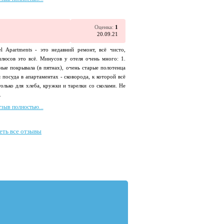
Оценка:
1
20.09.21
el Apartments - это недавний ремонт, всё чисто,
плюсов это всё. Минусов у отеля очень много: 1.
зные покрывала (в пятнах), очень старые полотенца
я посуда в апартаментах - сковорода, к которой всё
олько для хлеба, кружки и тарелки со сколами. Не
.
тзыв полностью...
еть все отзывы