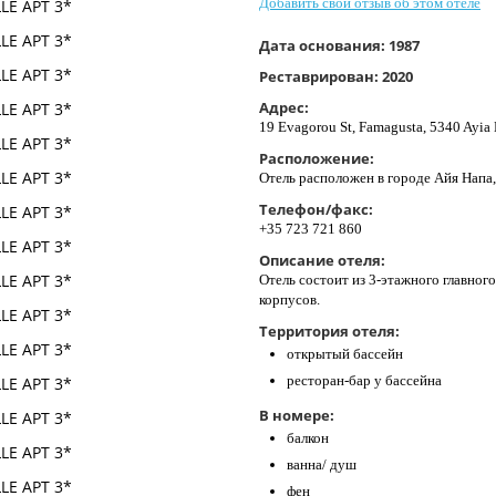
Добавить свой отзыв об этом отеле
Дата основания:
1987
Реставрирован:
2020
Адрес:
19 Evagorou St, Famagusta, 5340 Ayia
Расположение:
Отель расположен в городе Айя Напа,
Телефон/факс:
+35 723 721 860
Описание отеля:
Отель состоит из 3-этажного главног
корпусов.
Территория отеля:
открытый бассейн
​ресторан-бар у бассейна
В номере:
балкон
ванна/ душ
фен