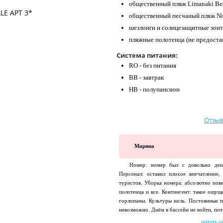
общественный пляж Limanaki Beac
общественный песчаный пляж Nis
шезлонги и солнцезащитные зонт
пляжные полотенца (не предоста
Система питания:
RO - без питания
BB - завтрак
HB - полупансион
Отзыв
Марина
Номер: номер был с довольно деш
Персонал: оставил плохое впечатление
туристов. Уборка номера: абсолютно пов
полотенца и все. Контингент: такое ощущ
горлопаны. Культуры ноль. Постоянные п
невозможно. Днём в бассейн не войти, пото
читать о