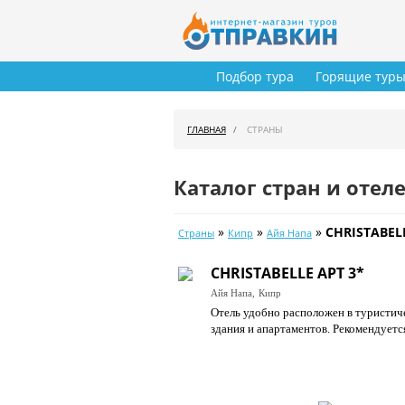
Подбор тура
Горящие тур
ГЛАВНАЯ
СТРАНЫ
Каталог стран и отел
»
»
»
CHRISTABELL
Страны
Кипр
Айя Напа
CHRISTABELLE APT 3*
Айя Напа,
Кипр
Отель удобно расположен в туристиче
здания и апартаментов. Рекомендуется