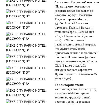
близости от Вацлавской площади
(Прага 1), что позволяет за
короткое время добраться до
Старого Города, Пражского
Града и Карлова Моста. В
удобной пешей близости
находятся Главный Вокзал и
станции метро Mustek (линия
«A») и Hlavni nadrazi (линия
«C»). В 200 м от отеля
расположен торговый квартал,
что делает отель особо
привлекательным для любителей
шопинга. Поклонники футбола
смогут посетить стадион Sparta
Club (1 км от отеля). До
международного аэропорта
Праги Ruzyne – 13 км (около 35
минут езды).
Территория отеля:
частная парковка, бизнес-центр,
интернет Wi-Fi, интернет-
терминал, круглосуточный
ресепшн, сейф на ресепшн