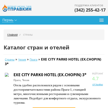
ПОДДЕРЖКА КЛИЕНТОВ
(342) 255-42-17
Пермь
Туры из Перми
ГЛАВНАЯ
СТРАНЫ
Подбор тура
Каталог стран и отелей
Горящие туры
»
»
»
EXE CITY PARK0 HOTEL (EX.CHOPIN)
Страны
Чехия
Прага
Календарь туров
3*
Цены дня
РЕЙТИНГ
EXE CITY PARK0 HOTEL (EX.CHOPIN) 3*
4.7
Прага,
Чехия
Страны
отзывы
Отель удобно расположился рядом с основными
достопримечательностями района Прага-1, станцией
Как купить
метро, многочисленными ресторанами и сувенирными
лавочками. Подойдет для комфортного отдыха, экскурсионного
О нас
туризма.