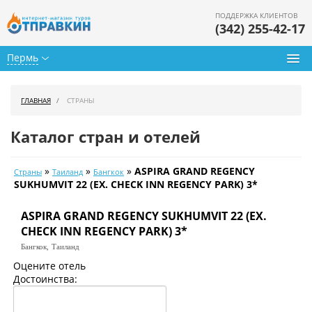
ПОДДЕРЖКА КЛИЕНТОВ
(342) 255-42-17
Пермь
Туры из Перми
ГЛАВНАЯ
СТРАНЫ
Подбор тура
Каталог стран и отелей
Горящие туры
»
»
»
ASPIRA GRAND REGENCY
Страны
Таиланд
Бангкок
Календарь туров
SUKHUMVIT 22 (EX. CHECK INN REGENCY PARK) 3*
Цены дня
ASPIRA GRAND REGENCY SUKHUMVIT 22 (EX.
CHECK INN REGENCY PARK) 3*
Страны
Бангкок,
Таиланд
Оцените отель
Как купить
Достоинства:
О нас