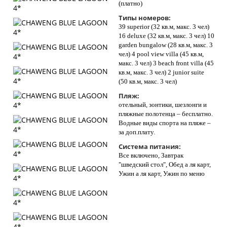
(платно)
Типы номеров:
39 superior (32 кв.м, макс. 3 чел)
16 deluxe (32 кв.м, макс. 3 чел) 10
garden bungalow (28 кв.м, макс. 3
чел) 4 pool view villa (45 кв.м,
макс. 3 чел) 3 beach front villa (45
кв.м, макс. 3 чел) 2 junior suite
(50 кв.м, макс. 3 чел)
Пляж:
отельный, зонтики, шезлонги и
пляжные полотенца – бесплатно.
Водные виды спорта на пляже –
за доп.плату.
Система питания:
Все включено, Завтрак
"шведский стол", Обед а ля карт,
Ужин а ля карт, Ужин по меню