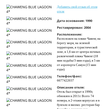
Контакты
Добавить свой отзыв об этом
отеле
Дата основания:
1990
Реставрирован:
2004
Расположение:
Расположен на пляже Чавенг, на
берегу моря, на зеленой
территории, в туристической
зоне, в 1,6 км от центра ночных
развлечений пляжа Чавенг (18
мин ходьбы/3 мин езды), в 5 км
от аэропорта Самуи (15 мин
езды).
Телефон/факс:
6677422037
Описание отеля:
Отель был открыт в 1990г,
обновлен в 2011г. Всего 74
номера, в 2-этажн корпусах и в
бунгало и виллах. ресторан бар