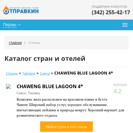
ПОДДЕРЖКА КЛИЕНТОВ
(342) 255-42-17
Пермь
Туры из Перми
ГЛАВНАЯ
СТРАНЫ
Подбор тура
Каталог стран и отелей
Горящие туры
»
»
»
CHAWENG BLUE LAGOON 4*
Страны
Тайланд
Самуи
Календарь туров
РЕЙТИНГ
CHAWENG BLUE LAGOON 4*
Цены дня
4.2
Самуи,
Таиланд
Комплекс вилл расположен на красивом пляже в бухте
Страны
Чавенг. Широкий набор услуг, хорошее обслуживание,
впечатляющие пейзажи и природа вокруг. Хороший вариант для
Как купить
романтического отдыха.
О нас
Найти туры в этот отель