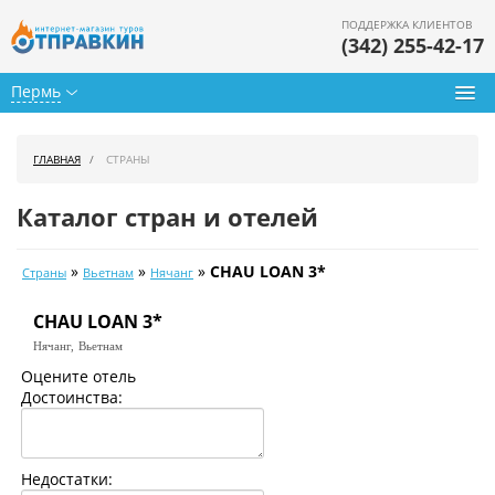
ПОДДЕРЖКА КЛИЕНТОВ
(342) 255-42-17
Пермь
Туры из Перми
ГЛАВНАЯ
СТРАНЫ
Подбор тура
Каталог стран и отелей
Горящие туры
»
»
»
CHAU LOAN 3*
Страны
Вьетнам
Нячанг
Календарь туров
CHAU LOAN 3*
Цены дня
Нячанг,
Вьетнам
Страны
Оцените отель
Достоинства:
Как купить
О нас
Недостатки: