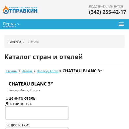
ПОДДЕРЖКА КЛИЕНТОВ
(342) 255-42-17
Пермь
Туры из Перми
ГЛАВНАЯ
СТРАНЫ
Подбор тура
Каталог стран и отелей
Горящие туры
»
»
»
CHATEAU BLANC 3*
Страны
Италия
Валле-д Аоста
Календарь туров
CHATEAU BLANC 3*
Цены дня
Валле-д Аоста,
Италия
Страны
Оцените отель
Достоинства:
Как купить
О нас
Недостатки: