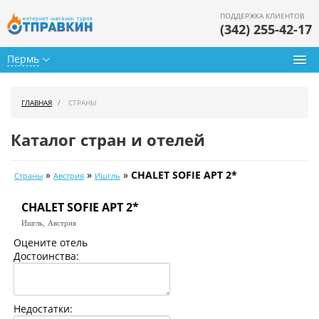
ПОДДЕРЖКА КЛИЕНТОВ
(342) 255-42-17
Пермь
Туры из Перми
ГЛАВНАЯ
СТРАНЫ
Подбор тура
Каталог стран и отелей
Горящие туры
»
»
»
CHALET SOFIE APT 2*
Страны
Австрия
Ишгль
Календарь туров
CHALET SOFIE APT 2*
Цены дня
Ишгль,
Австрия
Страны
Оцените отель
Достоинства:
Как купить
О нас
Недостатки: