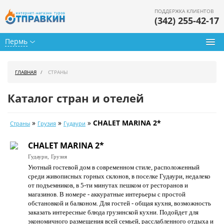
ПОДДЕРЖКА КЛИЕНТОВ
(342) 255-42-17
Пермь
Туры из Перми
ГЛАВНАЯ
СТРАНЫ
Подбор тура
Каталог стран и отелей
Горящие туры
»
»
»
CHALET MARINA 2*
Страны
Грузия
Гудаури
Календарь туров
CHALET MARINA 2*
Цены дня
Гудаури,
Грузия
Уютный гостевой дом в современном стиле, расположенный
Страны
среди живописных горных склонов, в поселке Гудаури, недалеко
от подъемников, в 5-ти минутах пешком от ресторанов и
Как купить
магазинов. В номере - аккуратные интерьеры с простой
обстановкой и балконом. Для гостей - общая кухня, возможность
О нас
заказать интересные блюда грузинской кухни. Подойдет для
экономичного размещения всей семьей, расслабленного отдыха и