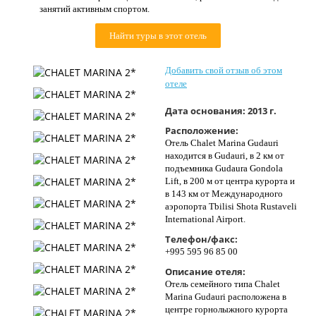
занятий активным спортом.
Контакты
Найти туры в этот отель
Добавить свой отзыв об этом
отеле
Дата основания:
2013 г.
Расположение:
Отель Chalet Marina Gudauri
находится в Gudauri, в 2 км от
подъемника Gudaura Gondola
Lift, в 200 м от центра курорта и
в 143 км от Международного
аэропорта Tbilisi Shota Rustaveli
International Airport.
Телефон/факс:
+995 595 96 85 00
Описание отеля:
Отель семейного типа Chalet
Marina Gudauri расположена в
центре горнолыжного курорта