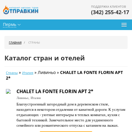
ПОДДЕРЖКА КЛИЕНТОВ
(342) 255-42-17
Пермь
Туры из Перми
ГЛАВНАЯ
СТРАНЫ
Подбор тура
Каталог стран и отелей
Горящие туры
»
» Ливиньо »
CHALET LA FONTE FLORIN APT
Страны
Италия
Календарь туров
2*
Цены дня
CHALET LA FONTE FLORIN APT 2*
Ливиньо,
Италия
Страны
Благоустроенный загородный дом в деревенском стиле,
находится в некотором отдалении от канатной дороги. К услугам
Как купить
отдыхающих - уютные интерьеры в теплых комнатах, кухня с
бытовой техникой. Замечательное место для уединенного
О нас
семейного или романтического отпуска с катанием на лыжах.