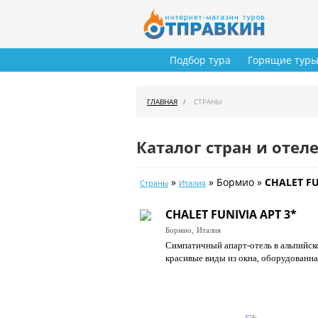
Подбор тура
Горящие тур
ГЛАВНАЯ
СТРАНЫ
Каталог стран и отел
»
» Бормио »
CHALET FU
Страны
Италия
CHALET FUNIVIA APT 3*
Бормио,
Италия
Симпатичный апарт-отель в альпийско
красивые виды из окна, оборудованна