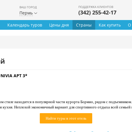
ПОДДЕРЖКА КЛИЕНТОВ
ВАШ ГОРОД
(342) 255-42-17
Пермь
ы
Календарь туров
Цены дня
Страны
Как купить
О
ей
NIVIA APT 3*
м стиле находится в популярной части курорта Бормио, рядом с подъемником. 
я кухня. Неплохой экономичный вариант для спортивного отдыха всей семьей 
Найти туры в этот отель