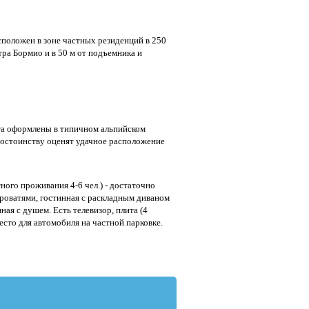
асположен в зоне частных резиденций в 250
ра Бормио и в 50 м от подъемника и
та оформлены в типичном альпийском
остоинству оценят удачное расположение
ного проживания 4-6 чел.) - достаточно
кроватями, гостинная с раскладным диваном
ная с душем. Есть телевизор, плита (4
сто для автомобиля на частной парковке.