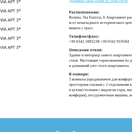
Добавить свой отзыв об этом отеле
Расположение:
Bormio, Via Funivia, 6 Апартамент р
м от пешеходного исторического цент
выката с трасс.
Телефон/факс:
+39 0342 1895238 +39 0342 910584
Описание отеля:
Здание и интерьер самого апартамен
стиле. Настоящие горнолыжники по д
и домашний уют этого апартамента.
В номере:
3 комнаты (предназначен для комфорт
просторная спальня с 2 отдельными 
и кухня/столовая с видом на горы, ван
комфорки), посудомоечная машина, ме