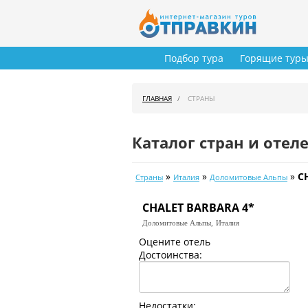
Подбор тура
Горящие тур
ГЛАВНАЯ
СТРАНЫ
Каталог стран и отел
»
»
»
C
Страны
Италия
Доломитовые Альпы
CHALET BARBARA 4*
Доломитовые Альпы,
Италия
Оцените отель
Достоинства:
Недостатки: