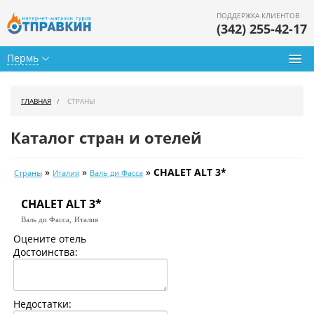
ПОДДЕРЖКА КЛИЕНТОВ
(342) 255-42-17
Пермь
Туры из Перми
ГЛАВНАЯ
СТРАНЫ
Подбор тура
Каталог стран и отелей
Горящие туры
»
»
»
CHALET ALT 3*
Страны
Италия
Валь ди Фасса
Календарь туров
CHALET ALT 3*
Цены дня
Валь ди Фасса,
Италия
Страны
Оцените отель
Достоинства:
Как купить
О нас
Недостатки: