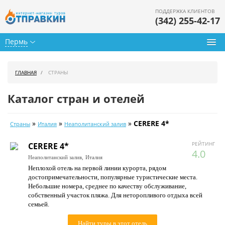
ПОДДЕРЖКА КЛИЕНТОВ
(342) 255-42-17
Пермь
Туры из Перми
ГЛАВНАЯ
СТРАНЫ
Подбор тура
Каталог стран и отелей
Горящие туры
»
»
»
CERERE 4*
Страны
Италия
Неаполитанский залив
Календарь туров
РЕЙТИНГ
CERERE 4*
Цены дня
4.0
Неаполитанский залив,
Италия
Неплохой отель на первой линии курорта, рядом
Страны
достопримечательности, популярные туристические места.
Небольшие номера, среднее по качеству обслуживание,
Как купить
собственный участок пляжа. Для неторопливого отдыха всей
семьей.
О нас
Найти туры в этот отель