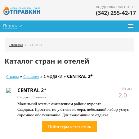
ПОДДЕРЖКА КЛИЕНТОВ
(342) 255-42-17
Пермь
Туры из Перми
ГЛАВНАЯ
СТРАНЫ
Подбор тура
Каталог стран и отелей
Горящие туры
»
» Смрдаки »
CENTRAL 2*
Страны
Словакия
Календарь туров
РЕЙТИНГ
CENTRAL 2*
Цены дня
2.0
Смрдаки,
Словакия
Маленький отель в оживленном районе курорта
Страны
Смрдаки. Простые, но уютные номера, небольшой набор услуг,
скромное обслуживание. Для экономичного отдыха.
Как купить
Найти туры в этот отель
О нас