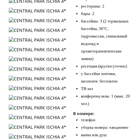
рестораны: 2
бары: 2
бассейны: 3 (2 термальных
бассейна, 36°С,
гидромассаж, спинальный
водопад и
хромотерапевтические
лампы)
ресепция (круглосуточно)
у бассейна зонтики,
шезлонги: бесплатно
ТВ-зал
конференц-залы: 1 (макс. 20
чел.)
В номере:
телефон
уборка номера: ежедневно
ванна или душ