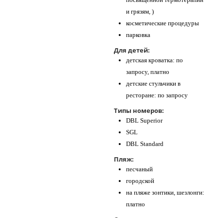
и грязям, )
косметические процедуры
парковка
Для детей:
детская кроватка: по
запросу, платно
детские стульчики в
ресторане: по запросу
Типы номеров:
DBL Superior
SGL
DBL Standard
Пляж:
песчаный
городской
на пляже зонтики, шезлонги:
платно