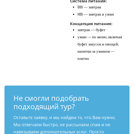
Система питания:
BB — завтрак
HB — завтрак и ужин
Концепция питания:
завтрак — буфет
ужин — по меню, включая
буфет закусок и овощей;
напитки за ужином —
платно
Не смогли подобрать
подходящий тур?
Оставьте заявку, и мы найдем то, что Вам нужно.
Мы отвечаем быстро, не рассылаем спам и не
навязываем дополнительных услуг. Просто