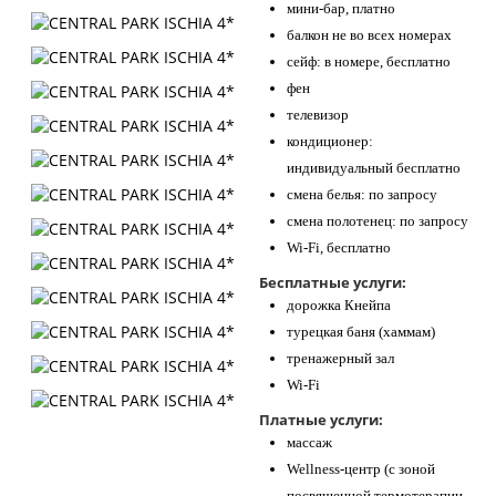
мини-бар, платно
балкон не во всех номерах
сейф: в номере, бесплатно
фен
телевизор
кондиционер:
индивидуальный бесплатно
смена белья: по запросу
смена полотенец: по запросу
Wi-Fi, бесплатно
Бесплатные услуги:
дорожка Кнейпа
турецкая баня (хаммам)
тренажерный зал
Wi-Fi
Платные услуги:
массаж
Wellness-центр (с зоной
посвященной термотерапии