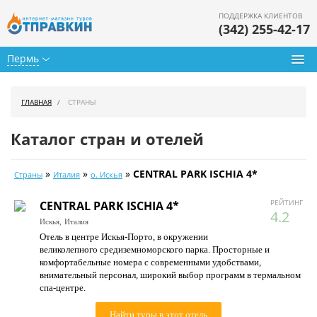
ПОДДЕРЖКА КЛИЕНТОВ
(342) 255-42-17
Пермь
Туры из Перми
ГЛАВНАЯ
СТРАНЫ
Подбор тура
Каталог стран и отелей
Горящие туры
»
»
»
CENTRAL PARK ISCHIA 4*
Страны
Италия
о. Искья
Календарь туров
РЕЙТИНГ
CENTRAL PARK ISCHIA 4*
Цены дня
4.2
Искья,
Италия
Отель в центре Искья-Порто, в окружении
Страны
великолепного средиземноморского парка. Просторные и
комфортабельные номера с современными удобствами,
Как купить
внимательный персонал, широкий выбор программ в термальном
спа-центре.
О нас
Найти туры в этот отель