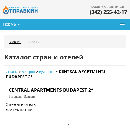
ПОДДЕРЖКА КЛИЕНТОВ
(342) 255-42-17
Пермь
Туры из Перми
ГЛАВНАЯ
СТРАНЫ
Подбор тура
Каталог стран и отелей
Горящие туры
»
»
»
CENTRAL APARTMENTS
Страны
Венгрия
Будапешт
Календарь туров
BUDAPEST 2*
Цены дня
CENTRAL APARTMENTS BUDAPEST 2*
Будапешт,
Венгрия
Страны
Оцените отель
Достоинства:
Как купить
О нас