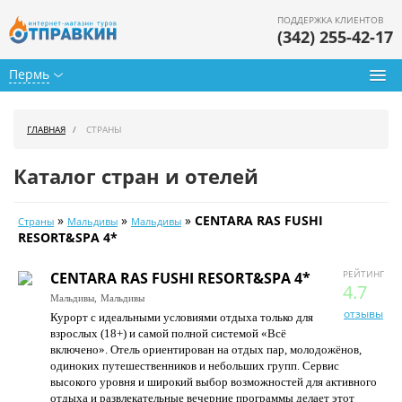
ПОДДЕРЖКА КЛИЕНТОВ
(342) 255-42-17
Пермь
Туры из Перми
ГЛАВНАЯ
СТРАНЫ
Подбор тура
Каталог стран и отелей
Горящие туры
»
»
»
CENTARA RAS FUSHI
Страны
Мальдивы
Мальдивы
Календарь туров
RESORT&SPA 4*
Цены дня
РЕЙТИНГ
CENTARA RAS FUSHI RESORT&SPA 4*
4.7
Мальдивы,
Мальдивы
Страны
отзывы
Курорт с идеальными условиями отдыха только для
взрослых (18+) и самой полной системой «Всё
Как купить
включено». Отель ориентирован на отдых пар, молодожёнов,
одиноких путешественников и небольших групп. Сервис
О нас
высокого уровня и широкий выбор возможностей для активного
отдыха и развлекательные вечерние программы делает этот