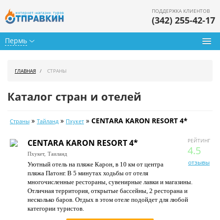
ПОДДЕРЖКА КЛИЕНТОВ
(342) 255-42-17
Пермь
Туры из Перми
ГЛАВНАЯ
СТРАНЫ
Подбор тура
Каталог стран и отелей
Горящие туры
»
»
»
CENTARA KARON RESORT 4*
Страны
Тайланд
Пхукет
Календарь туров
РЕЙТИНГ
CENTARA KARON RESORT 4*
Цены дня
4.5
Пхукет,
Таиланд
отзывы
Уютный отель на пляже Карон, в 10 км от центра
Страны
пляжа Патонг. В 5 минутах ходьбы от отеля
многочисленные рестораны, сувенирные лавки и магазины.
Как купить
Отличная территория, открытые бассейны, 2 ресторана и
несколько баров. Отдых в этом отеле подойдет для любой
О нас
категории туристов.