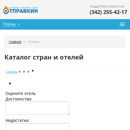
ПОДДЕРЖКА КЛИЕНТОВ
(342) 255-42-17
Пермь
Туры из Перми
ГЛАВНАЯ
СТРАНЫ
Подбор тура
Каталог стран и отелей
Горящие туры
» » »
*
Страны
Календарь туров
*
Цены дня
Оцените отель
Страны
Достоинства:
Как купить
Недостатки:
О нас