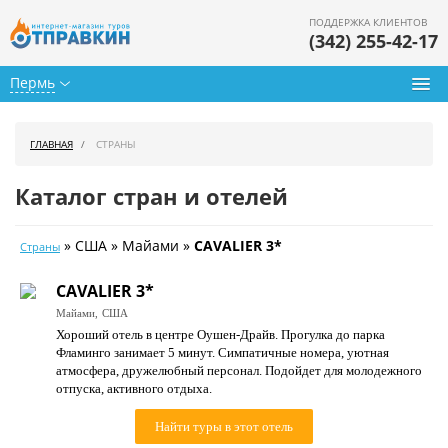
ПОДДЕРЖКА КЛИЕНТОВ
(342) 255-42-17
Пермь
Туры из Перми
ГЛАВНАЯ
СТРАНЫ
Подбор тура
Каталог стран и отелей
Горящие туры
» США » Майами »
CAVALIER 3*
Страны
Календарь туров
CAVALIER 3*
Цены дня
Майами,
США
Хороший отель в центре Оушен-Драйв. Прогулка до парка
Страны
Фламинго занимает 5 минут. Симпатичные номера, уютная
атмосфера, дружелюбный персонал. Подойдет для молодежного
Как купить
отпуска, активного отдыха.
О нас
Найти туры в этот отель