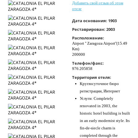
Добавить свой отзыв об этом
Контакты
отеле
Дата основания:
1903
Реставрирован:
2003
Расположение:
Airport '' Zaragoza Airport''(15.49
Km)
200000
Телефон/факс:
976.205858
Территория отеля:
Круглосуточное бюро
регистрации, Интернет
Услуги: Completely
renovated in 2003, the
historic hotel building is built
in an early modernist style. Its
fin-de-siecle charm is
completed through the