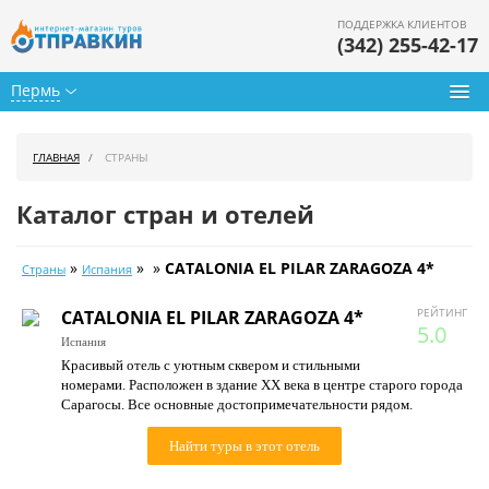
ПОДДЕРЖКА КЛИЕНТОВ
(342) 255-42-17
Пермь
Туры из Перми
ГЛАВНАЯ
СТРАНЫ
Подбор тура
Каталог стран и отелей
Горящие туры
»
» »
CATALONIA EL PILAR ZARAGOZA 4*
Страны
Испания
Календарь туров
РЕЙТИНГ
CATALONIA EL PILAR ZARAGOZA 4*
Цены дня
5.0
Испания
Красивый отель с уютным сквером и стильными
Страны
номерами. Расположен в здание ХХ века в центре старого города
Сарагосы. Все основные достопримечательности рядом.
Как купить
Найти туры в этот отель
О нас