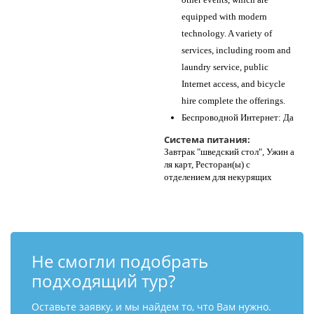
equipped with modern
technology. A variety of
services, including room and
laundry service, public
Internet access, and bicycle
hire complete the offerings.
Беспроводной Интернет: Да
Система питания:
Завтрак "шведский стол", Ужин а
ля карт, Ресторан(ы) с
отделением для некурящих
Не смогли подобрать
подходящий тур?
Оставьте заявку, и мы найдем то, что Вам нужно.