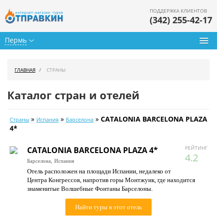
ПОДДЕРЖКА КЛИЕНТОВ
(342) 255-42-17
Пермь
Туры из Перми
ГЛАВНАЯ
СТРАНЫ
Подбор тура
Каталог стран и отелей
Горящие туры
»
»
»
CATALONIA BARCELONA PLAZA
Страны
Испания
Барселона
Календарь туров
4*
Цены дня
РЕЙТИНГ
CATALONIA BARCELONA PLAZA 4*
4.2
Барселона,
Испания
Страны
Отель расположен на площади Испании, недалеко от
Центра Конгрессов, напротив горы Монтжуик, где находится
Как купить
знаменитые Волшебные Фонтаны Барселоны.
О нас
Найти туры в этот отель