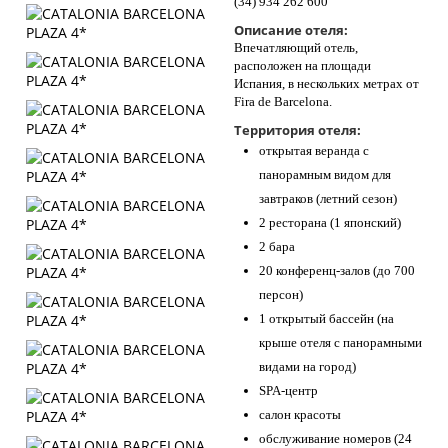
(34) 934 262 600
Описание отеля:
Впечатляющий отель,
расположен на площади
Испания, в нескольких метрах от
Fira de Barcelona.
Территория отеля:
открытая веранда с
панорамным видом для
завтраков (летний сезон)
2 ресторана (1 японский)
2 бара
20 конференц-залов (до 700
персон)
1 открытый бассейн (на
крыше отеля с панорамными
видами на город)
SPA-центр
салон красоты
обслуживание номеров (24