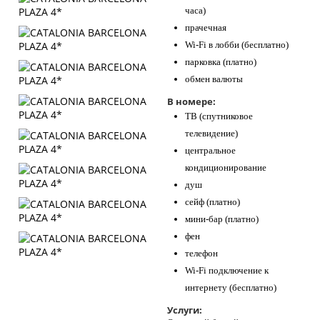
часа)
прачечная
Wi-Fi в лобби (бесплатно)
парковка (платно)
обмен валюты
В номере:
ТВ (спутниковое
телевидение)
центральное
кондиционирование
душ
сейф (платно)
мини-бар (платно)
фен
телефон
Wi-Fi подключение к
интернету (бесплатно)
Услуги: