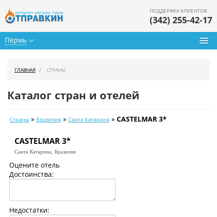
ПОДДЕРЖКА КЛИЕНТОВ
(342) 255-42-17
Пермь
Туры из Перми
ГЛАВНАЯ
СТРАНЫ
Подбор тура
Каталог стран и отелей
Горящие туры
»
»
»
CASTELMAR 3*
Страны
Бразилия
Санта Катарина
Календарь туров
CASTELMAR 3*
Цены дня
Санта Катарина,
Бразилия
Страны
Оцените отель
Достоинства:
Как купить
О нас
Недостатки: