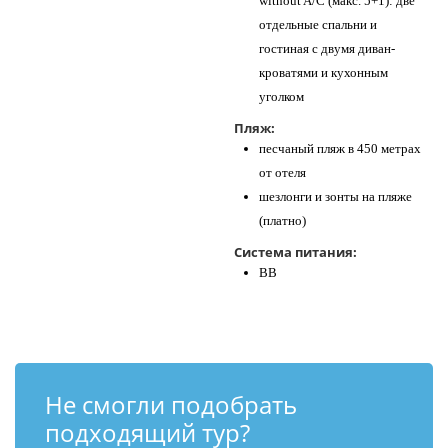
without A/C (макс. 5+1): две
отдельные спальни и
гостиная с двумя диван-
кроватями и кухонным
уголком
Пляж:
песчаный пляж в 450 метрах
от отеля
шезлонги и зонты на пляже
(платно)
Система питания:
BB
Не смогли подобрать
подходящий тур?