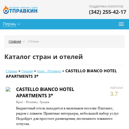
ПОДДЕРЖКА КЛИЕНТОВ
(342) 255-42-17
Пермь
Туры из Перми
ГЛАВНАЯ
СТРАНЫ
Подбор тура
Каталог стран и отелей
Горящие туры
»
»
»
CASTELLO BIANCO HOTEL
Страны
Греция
Крит - Ретимно
Календарь туров
APARTMENTS 3*
Цены дня
РЕЙТИНГ
CASTELLO BIANCO HOTEL
3.7
APARTMENTS 3*
Страны
Крит - Ретимно,
Греция
Бюджетный отель находится в маленьком поселке Платанес,
Как купить
рядом с пляжем. Приятные интерьеры, небольшой набор услуг.
Подойдет для простого размещения, неспешного пляжного
О нас
отпуска.