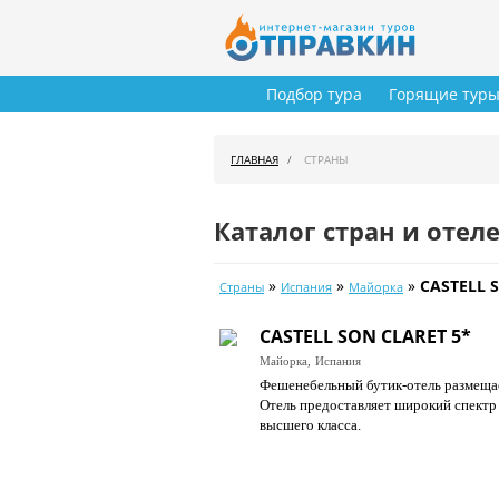
Подбор тура
Горящие тур
ГЛАВНАЯ
СТРАНЫ
Каталог стран и отел
»
»
»
CASTELL 
Страны
Испания
Майорка
CASTELL SON CLARET 5*
Майорка,
Испания
Фешенебельный бутик-отель размещае
Отель предоставляет широкий спектр
высшего класса.