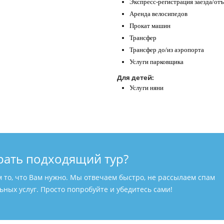
Экспресс-регистрация заезда/отъ
Аренда велосипедов
Прокат машин
Трансфер
Трансфер до/из аэропорта
Услуги парковщика
Для детей:
Услуги няни
рать подходящий тур?
м то, что Вам нужно. Мы отвечаем быстро, не рассылаем спам
ных услуг. Просто попробуйте и убедитесь сами!