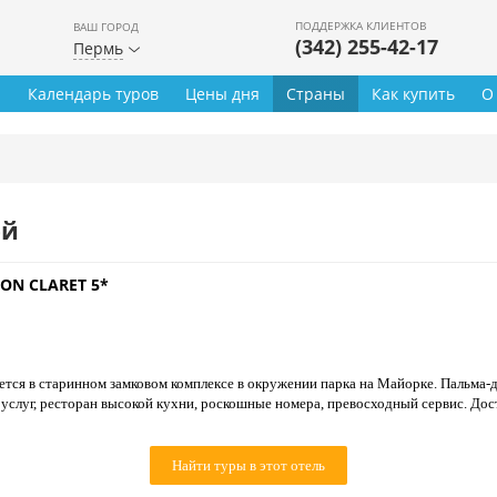
ПОДДЕРЖКА КЛИЕНТОВ
ВАШ ГОРОД
(342) 255-42-17
Пермь
ы
Календарь туров
Цены дня
Страны
Как купить
О
ей
SON CLARET 5*
тся в старинном замковом комплексе в окружении парка на Майорке. Пальма-д
 услуг, ресторан высокой кухни, роскошные номера, превосходный сервис. До
Найти туры в этот отель