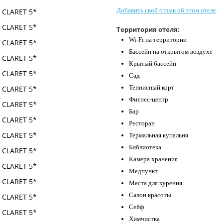
Добавить свой отзыв об этом отеле
Территория отеля:
Wi-Fi на территории
Бассейн на открытом воздухе
Крытый бассейн
Сад
Теннисный корт
Фитнес-центр
Бар
Ресторан
Термальная купальня
Библиотека
Камера хранения
Медпункт
Места для курения
Салон красоты
Сейф
Химчистка