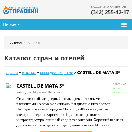
ПОДДЕРЖКА КЛИЕНТОВ
(342) 255-42-17
Пермь
Туры из Перми
ГЛАВНАЯ
СТРАНЫ
Подбор тура
Каталог стран и отелей
Горящие туры
»
»
»
CASTELL DE MATA 3*
Страны
Испания
Коста Дель Маресме
Календарь туров
РЕЙТИНГ
CASTELL DE MATA 3*
Цены дня
5.0
Коста Дель Маресме,
Испания
Симпатичный загородный отель с декоративными
Страны
элементами 16 века в оригинальном дизайне интерьеров.
Находится в тихом городке Матаро, в 40-ка минутах на
Как купить
электропоезде от Барселоны. При отеле - развитая
инфраструктура, пышный сад на территории. Хороший вариант
О нас
для спокойного отдыха в ходе путешествий по Испании.