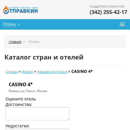
ПОДДЕРЖКА КЛИЕНТОВ
(342) 255-42-17
Пермь
Туры из Перми
ГЛАВНАЯ
СТРАНЫ
Подбор тура
Каталог стран и отелей
Горящие туры
»
»
»
CASINO 4*
Страны
Италия
Ривьера-ди-Улиссе
Календарь туров
CASINO 4*
Цены дня
Ривьера-ди-Улиссе,
Италия
Страны
Оцените отель
Достоинства:
Как купить
О нас
Недостатки: