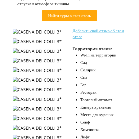
отпуска в атмосфере тишины.
Контакты
Найти туры в этот отель
Добавить свой отзыв об этом
отеле
Территория отеля:
Wi-Fi на территории
Сад
Солярий
Спа
Бар
Ресторан
Торговый автомат
Камера хранения
Места для курения
Сейф
Химчистка
Лифт