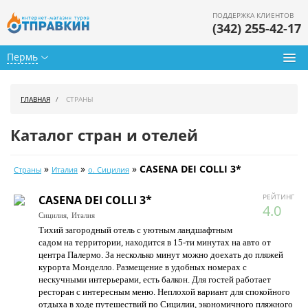
ПОДДЕРЖКА КЛИЕНТОВ
(342) 255-42-17
Пермь
Туры из Перми
ГЛАВНАЯ
СТРАНЫ
Подбор тура
Каталог стран и отелей
Горящие туры
»
»
»
CASENA DEI COLLI 3*
Страны
Италия
о. Сицилия
Календарь туров
РЕЙТИНГ
CASENA DEI COLLI 3*
Цены дня
4.0
Сицилия,
Италия
Тихий загородный отель с уютным ландшафтным
Страны
садом на территории, находится в 15-ти минутах на авто от
центра Палермо. За несколько минут можно доехать до пляжей
Как купить
курорта Монделло. Размещение в удобных номерах с
нескучными интерьерами, есть балкон. Для гостей работает
О нас
ресторан с интересным меню. Неплохой вариант для спокойного
отдыха в ходе путешествий по Сицилии, экономичного пляжного