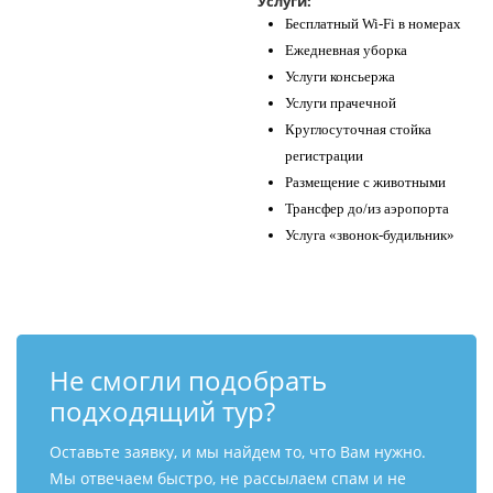
Услуги:
Бесплатный Wi-Fi в номерах
Ежедневная уборка
Услуги консьержа
Услуги прачечной
Круглосуточная стойка
регистрации
Размещение с животными
Трансфер до/из аэропорта
Услуга «звонок-будильник»
Не смогли подобрать
подходящий тур?
Оставьте заявку, и мы найдем то, что Вам нужно.
Мы отвечаем быстро, не рассылаем спам и не