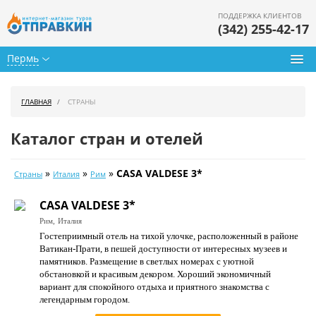
ПОДДЕРЖКА КЛИЕНТОВ
(342) 255-42-17
Пермь
Туры из Перми
ГЛАВНАЯ
СТРАНЫ
Подбор тура
Каталог стран и отелей
Горящие туры
»
»
»
CASA VALDESE 3*
Страны
Италия
Рим
Календарь туров
CASA VALDESE 3*
Цены дня
Рим,
Италия
Гостеприимный отель на тихой улочке, расположенный в районе
Страны
Ватикан-Прати, в пешей доступности от интересных музеев и
памятников. Размещение в светлых номерах с уютной
Как купить
обстановкой и красивым декором. Хороший экономичный
вариант для спокойного отдыха и приятного знакомства с
О нас
легендарным городом.