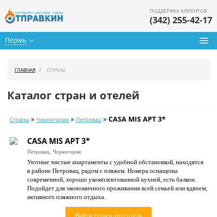
ПОДДЕРЖКА КЛИЕНТОВ
(342) 255-42-17
Пермь
Туры из Перми
ГЛАВНАЯ
СТРАНЫ
Подбор тура
Каталог стран и отелей
Горящие туры
»
»
»
CASA MIS APT 3*
Страны
Черногория
Петровац
Календарь туров
CASA MIS APT 3*
Цены дня
Петровац,
Черногория
Уютные чистые апартаменты с удобной обстановкой, находятся
Страны
в районе Петровац, рядом с пляжем. Номера оснащены
современной, хорошо укомплектованной кухней, есть балкон.
Как купить
Подойдет для экономичного проживания всей семьей или вдвоем,
активного пляжного отдыха.
О нас
Найти туры в этот отель