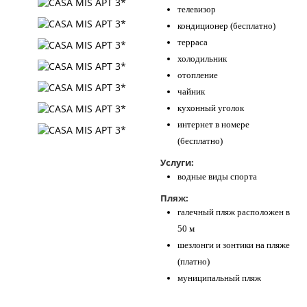
телевизор
кондиционер (бесплатно)
терраса
холодильник
отопление
чайник
кухонный уголок
интернет в номере
(бесплатно)
Услуги:
водные виды спорта
Пляж:
галечный пляж расположен в
50 м
шезлонги и зонтики на пляже
(платно)
муниципальный пляж