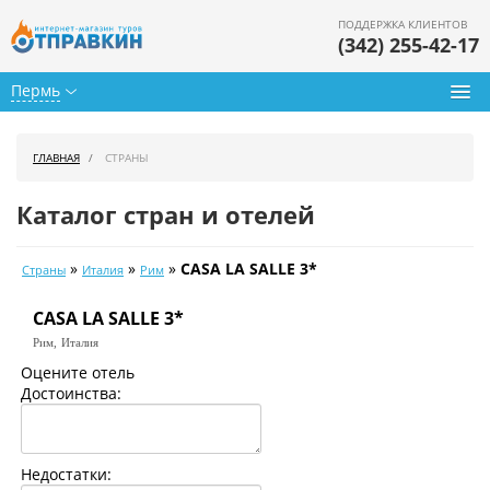
ПОДДЕРЖКА КЛИЕНТОВ
(342) 255-42-17
Пермь
Туры из Перми
ГЛАВНАЯ
СТРАНЫ
Подбор тура
Каталог стран и отелей
Горящие туры
»
»
»
CASA LA SALLE 3*
Страны
Италия
Рим
Календарь туров
CASA LA SALLE 3*
Цены дня
Рим,
Италия
Страны
Оцените отель
Достоинства:
Как купить
О нас
Недостатки: