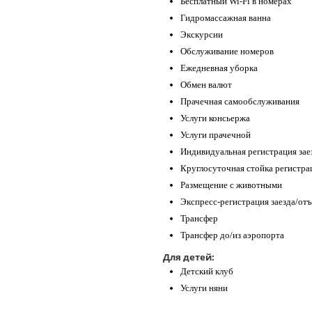
Бесплатный Wi-Fi в номерах
Гидромассажная ванна
Экскурсии
Обслуживание номеров
Ежедневная уборка
Обмен валют
Прачечная самообслуживания
Услуги консьержа
Услуги прачечной
Индивидуальная регистрация зае
Круглосуточная стойка регистра
Размещение с животными
Экспресс-регистрация заезда/отъ
Трансфер
Трансфер до/из аэропорта
Для детей:
Детский клуб
Услуги няни