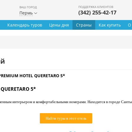
ПОДДЕРЖКА КЛИЕНТОВ
ВАШ ГОРОД
(342) 255-42-17
Пермь
ы
Календарь туров
Цены дня
Страны
Как купить
О
ей
PREMIUM HOTEL QUERETARO 5*
 QUERETARO 5*
менным интерьером и комфортабельными номерами. Находится в городе Сантья
Найти туры в этот отель