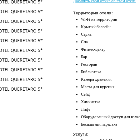
Добавить свой отзыв об этом отеле
Территория отеля:
Wi-Fi на территории
Крытый бассейн
Сауна
Спа
Фитнес-центр
Бар
Ресторан
Библиотека
Камера хранения
Места для курения
Сейф
Химчистка
Лифт
Оборудованный доступ для коля
Бесплатная парковка
Услуги: