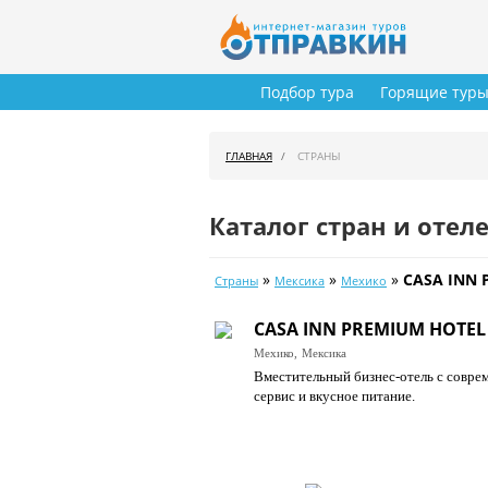
Подбор тура
Горящие тур
ГЛАВНАЯ
СТРАНЫ
Каталог стран и отел
»
»
»
CASA INN 
Страны
Мексика
Мехико
CASA INN PREMIUM HOTEL
Мехико,
Мексика
Вместительный бизнес-отель с совре
сервис и вкусное питание.