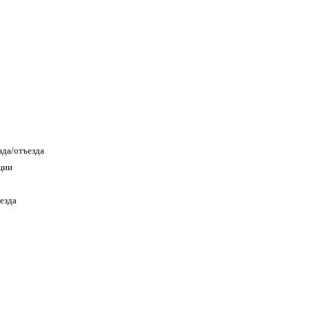
зда/отъезда
ции
езда