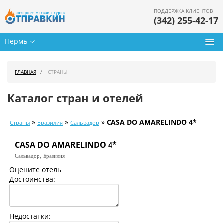
ПОДДЕРЖКА КЛИЕНТОВ
(342) 255-42-17
Пермь
Туры из Перми
ГЛАВНАЯ
СТРАНЫ
Подбор тура
Каталог стран и отелей
Горящие туры
»
»
»
CASA DO AMARELINDO 4*
Страны
Бразилия
Сальвадор
Календарь туров
CASA DO AMARELINDO 4*
Цены дня
Сальвадор,
Бразилия
Страны
Оцените отель
Достоинства:
Как купить
О нас
Недостатки: