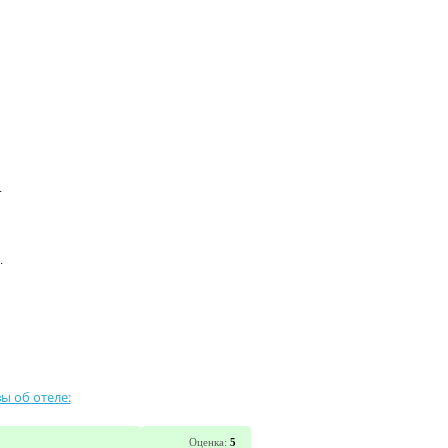
.
.
ы об отеле:
Оценка:
5