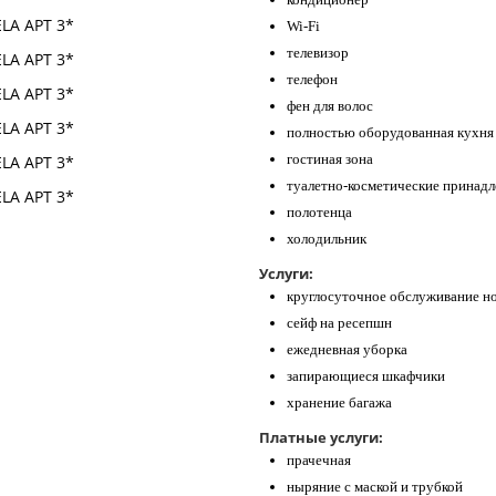
Wi-Fi
телевизор
телефон
фен для волос
полностью оборудованная кухня
гостиная зона
туалетно-косметические принад
полотенца
холодильник
Услуги:
круглосуточное обслуживание н
сейф на ресепшн
ежедневная уборка
запирающиеся шкафчики
хранение багажа
Платные услуги:
прачечная
ныряние с маской и трубкой