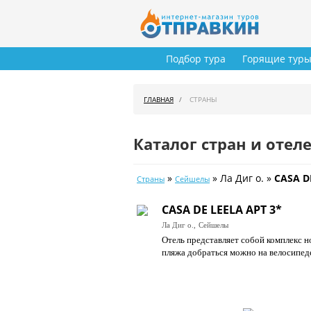
Подбор тура
Горящие тур
ГЛАВНАЯ
СТРАНЫ
Каталог стран и отел
»
» Ла Диг о. »
CASA D
Страны
Сейшелы
CASA DE LEELA APT 3*
Ла Диг о.,
Сейшелы
Отель представляет собой комплекс н
пляжа добраться можно на велосипеде