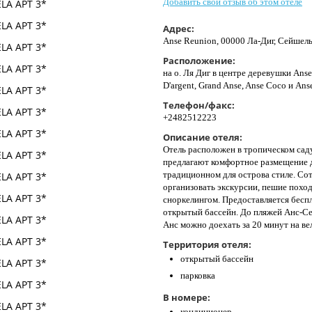
Добавить свой отзыв об этом отеле
Адрес:
Anse Reunion, 00000 Ла-Диг, Сейшель
Расположение:
на о. Ля Диг в центре деревушки Ans
D'argent, Grand Anse, Anse Coco и Ans
Телефон/факс:
+2482512223
Описание отеля:
Отель расположен в тропическом саду
предлагают комфортное размещение 
традиционном для острова стиле. Со
организовать экскурсии, пешие поход
сноркелингом. Предоставляется беспл
открытый бассейн. До пляжей Анс-Се
Анс можно доехать за 20 минут на ве
Территория отеля:
открытый бассейн
парковка
В номере:
кондиционер