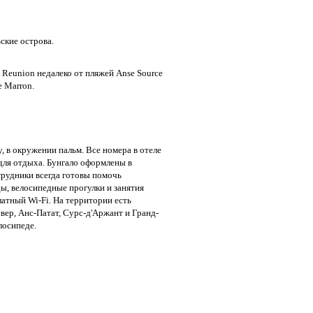
ские острова.
e Reunion недалеко от пляжей Anse Source
e Marron.
, в окружении пальм. Все номера в отеле
для отдыха. Бунгало оформлены в
трудники всегда готовы помочь
ы, велосипедные прогулки и занятия
атный Wi-Fi. На территории есть
вер, Анс-Патат, Сурс-д'Аржант и Гранд-
лосипеде.