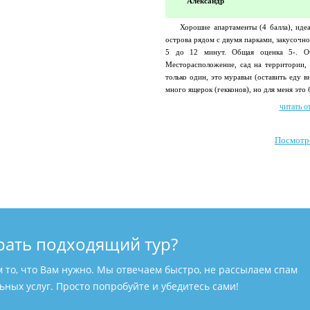
Александр
Хорошие апартаменты (4 балла), иде
острова рядом с двумя парками, закусочн
5 до 12 минут. Общая оценка 5-. От
Месторасположение, сад на территории, 
только один, это муравьи (оставить еду в
много ящерок (гекконов), но для меня это 
читать о
Посмотр
рать подходящий тур?
м то, что Вам нужно. Мы отвечаем быстро, не рассылаем спам
ных услуг. Просто попробуйте и убедитесь сами!