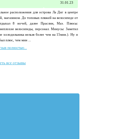
31.01.23
альное расположения для острова Ла Диг в центре
ой, магазином. До топовых пляжей на велосипеде от
дыхал 8 ночей, далее Праслин, Маэ. Плюсы:
неплохие велосипеды, персонал. Минусы: Заметил
не холодильника нельзя более чем на 15мин.). Ну и
был плюс, чем мин ...
тзыв полностью...
еть все отзывы