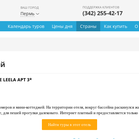
ПОДДЕРЖКА КЛИЕНТОВ
ВАШ ГОРОД
(342) 255-42-17
Пермь
ы
Календарь туров
Цены дня
Страны
Как купить
О
ей
E LEELA APT 3*
омеров и мини-коттеджей. На территории отеля, вокруг бассейна раскинулся 
, для пешей прогулки далековато. Интернет платный и предоставляется только
Найти туры в этот отель