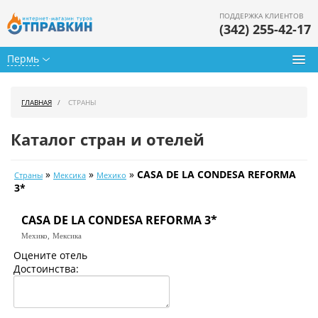
ПОДДЕРЖКА КЛИЕНТОВ
(342) 255-42-17
Пермь
Туры из Перми
ГЛАВНАЯ
СТРАНЫ
Подбор тура
Каталог стран и отелей
Горящие туры
»
»
»
CASA DE LA CONDESA REFORMA
Страны
Мексика
Мехико
Календарь туров
3*
Цены дня
CASA DE LA CONDESA REFORMA 3*
Мехико,
Мексика
Страны
Оцените отель
Достоинства:
Как купить
О нас