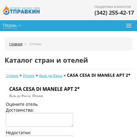
ПОДДЕРЖКА КЛИЕНТОВ
(342) 255-42-17
Пермь
Туры из Перми
ГЛАВНАЯ
СТРАНЫ
Подбор тура
Каталог стран и отелей
Горящие туры
»
»
»
CASA CESA DI MANELE APT 2*
Страны
Италия
Валь ди Фасса
Календарь туров
CASA CESA DI MANELE APT 2*
Цены дня
Валь ди Фасса,
Италия
Страны
Оцените отель
Достоинства:
Как купить
О нас
Недостатки: