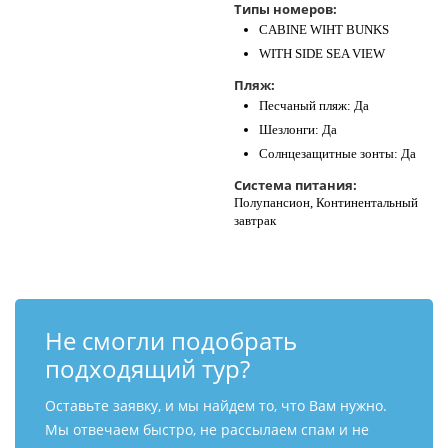
Типы номеров:
CABINE WIHT BUNKS
WITH SIDE SEA VIEW
Пляж:
Песчаный пляж: Да
Шезлонги: Да
Солнцезащитные зонты: Да
Система питания:
Полупансион, Континентальный
завтрак
Не смогли подобрать
подходящий тур?
Оставьте заявку, и мы найдем то, что Вам нужно.
Мы отвечаем быстро, не рассылаем спам и не