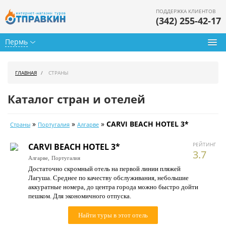
ПОДДЕРЖКА КЛИЕНТОВ
(342) 255-42-17
Пермь
Туры из Перми
ГЛАВНАЯ
СТРАНЫ
Подбор тура
Каталог стран и отелей
Горящие туры
»
»
»
CARVI BEACH HOTEL 3*
Страны
Португалия
Алгарве
Календарь туров
РЕЙТИНГ
CARVI BEACH HOTEL 3*
Цены дня
3.7
Алгарве,
Португалия
Достаточно скромный отель на первой линии пляжей
Страны
Лагуша. Среднее по качеству обслуживания, небольшие
аккуратные номера, до центра города можно быстро дойти
Как купить
пешком. Для экономичного отпуска.
О нас
Найти туры в этот отель