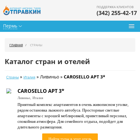
ПОДДЕРЖКА КЛИЕНТОВ
(342) 255-42-17
Пермь
Туры из Перми
ГЛАВНАЯ
СТРАНЫ
Подбор тура
Каталог стран и отелей
Горящие туры
»
» Ливиньо »
CAROSELLO APT 3*
Страны
Италия
Календарь туров
CAROSELLO APT 3*
Цены дня
Ливиньо,
Италия
Приятный комплекс апартаментов в очень живописном уголке,
Страны
рядом остановка лыжного автобуса. Просторные светлые
апартаменты с хорошей меблировкой, приветливый персонал,
Как купить
спокойная атмосфера. Для семейного отдыха, подойдет для
длительного размещения.
О нас
Найти туры в этот отель