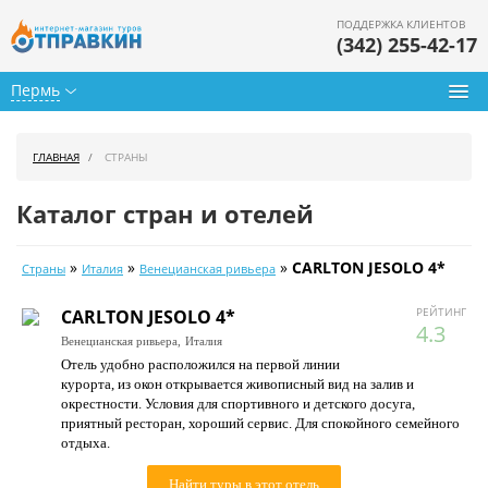
ПОДДЕРЖКА КЛИЕНТОВ
(342) 255-42-17
Пермь
Туры из Перми
ГЛАВНАЯ
СТРАНЫ
Подбор тура
Каталог стран и отелей
Горящие туры
»
»
»
CARLTON JESOLO 4*
Страны
Италия
Венецианская ривьера
Календарь туров
РЕЙТИНГ
CARLTON JESOLO 4*
Цены дня
4.3
Венецианская ривьера,
Италия
Отель удобно расположился на первой линии
Страны
курорта, из окон открывается живописный вид на залив и
окрестности. Условия для спортивного и детского досуга,
Как купить
приятный ресторан, хороший сервис. Для спокойного семейного
отдыха.
О нас
Найти туры в этот отель