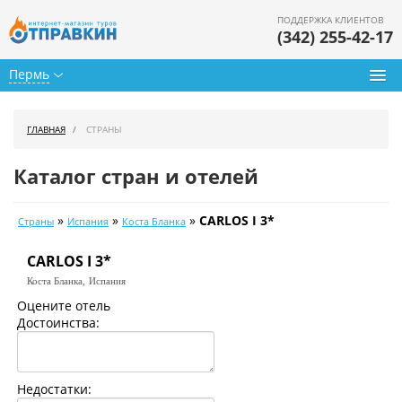
ПОДДЕРЖКА КЛИЕНТОВ
(342) 255-42-17
Пермь
Туры из Перми
ГЛАВНАЯ
СТРАНЫ
Подбор тура
Каталог стран и отелей
Горящие туры
»
»
»
CARLOS I 3*
Страны
Испания
Коста Бланка
Календарь туров
CARLOS I 3*
Цены дня
Коста Бланка,
Испания
Страны
Оцените отель
Достоинства:
Как купить
О нас
Недостатки: