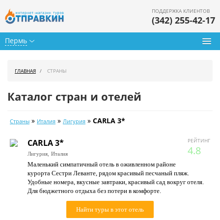
ПОДДЕРЖКА КЛИЕНТОВ
(342) 255-42-17
Пермь
Туры из Перми
ГЛАВНАЯ
СТРАНЫ
Подбор тура
Каталог стран и отелей
Горящие туры
»
»
»
CARLA 3*
Страны
Италия
Лигурия
Календарь туров
РЕЙТИНГ
CARLA 3*
Цены дня
4.8
Лигурия,
Италия
Маленький симпатичный отель в оживленном районе
Страны
курорта Сестри Леванте, рядом красивый песчаный пляж.
Удобные номера, вкусные завтраки, красивый сад вокруг отеля.
Как купить
Для бюджетного отдыха без потери в комфорте.
О нас
Найти туры в этот отель