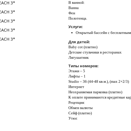
В ванной:
Ваннa
Фен
Полотенца.
Услуги:
Открытый бассейн с бесплатным
Для детей:
Baby cot (платно)
Детские стульчики в ресторанах
Лягушатник
Типы номеров:
Этажи – 5
Лифты – 1
Studio – 36 (44-48 кв.м.), (max 2+2/3)
Интернет
Неохраняемая парковка (платно)
К оплате принимаются кредитные ка
Рецепция:
Обмен валюты
Сейф (платно)
Утюг.