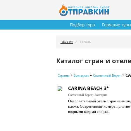
Подбор тура
Горящие тур
ГЛАВНАЯ
СТРАНЫ
Каталог стран и отел
»
»
»
CA
Страны
Болгария
Солнечный Берег
CARINA BEACH 3*
Солнечный Берег,
Болгария
Очаровательный отель с красивым ви
пляжа. Современные номера приятно о
водными видами спорта.