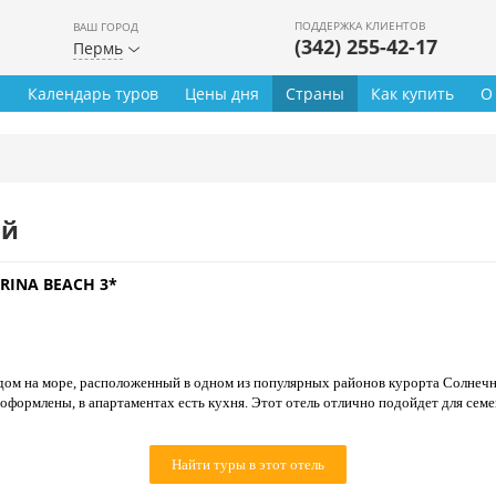
ПОДДЕРЖКА КЛИЕНТОВ
ВАШ ГОРОД
(342) 255-42-17
Пермь
ы
Календарь туров
Цены дня
Страны
Как купить
О
ей
RINA BEACH 3*
дом на море, расположенный в одном из популярных районов курорта Солнечн
формлены, в апартаментах есть кухня. Этот отель отлично подойдет для семе
Найти туры в этот отель