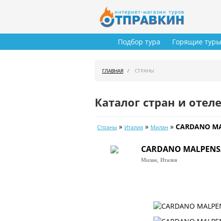
Подбор тура
Горящие тур
ГЛАВНАЯ
СТРАНЫ
Каталог стран и отел
»
»
»
CARDANO MA
Страны
Италия
Милан
CARDANO MALPENSA
Милан,
Италия