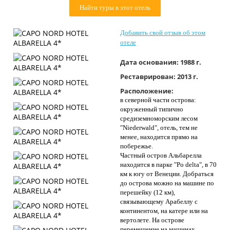
Найти туры в этот отель
Контакты
Добавить свой отзыв об этом
отеле
Дата основания:
1988 г.
Реставрирован:
2013 г.
Расположение:
в северной части острова:
окруженный типично
средиземноморским лесом
"Niederwald", отель, тем не
менее, находится прямо на
побережье.
Частный остров Альбарелла
находится в парке "Po delta", в 70
км к югу от Венеции. Добраться
до острова можно на машине по
перешейку (12 км),
связывающему Арабеллу с
континентом, на катере или на
вертолете. На острове
перемещение на машинах