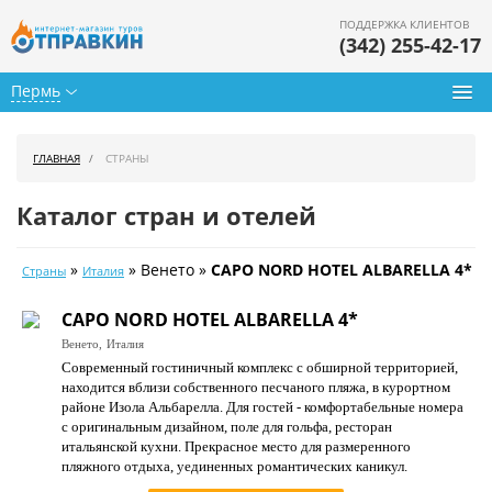
ПОДДЕРЖКА КЛИЕНТОВ
(342) 255-42-17
Пермь
Туры из Перми
ГЛАВНАЯ
СТРАНЫ
Подбор тура
Каталог стран и отелей
Горящие туры
»
» Венето »
CAPO NORD HOTEL ALBARELLA 4*
Страны
Италия
Календарь туров
CAPO NORD HOTEL ALBARELLA 4*
Цены дня
Венето,
Италия
Современный гостиничный комплекс с обширной территорией,
Страны
находится вблизи собственного песчаного пляжа, в курортном
районе Изола Альбарелла. Для гостей - комфортабельные номера
Как купить
с оригинальным дизайном, поле для гольфа, ресторан
итальянской кухни. Прекрасное место для размеренного
О нас
пляжного отдыха, уединенных романтических каникул.