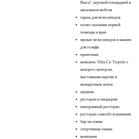
Barca", игровой площадкой и
магазином мебели
гараж для велосипедов
пункт оказания первой
помощи и врач
прокат велосипедов и машин
для гольфа
прачечная
комплекс Villa Ca' Tiepolo с
конгресс-центром,
выставками картин и
концертным залом
церковь
ресторан и пиццерия
панорамный ресторан
ресторан самообслуживания
бар на пляже
спортивная гавань
конюшни