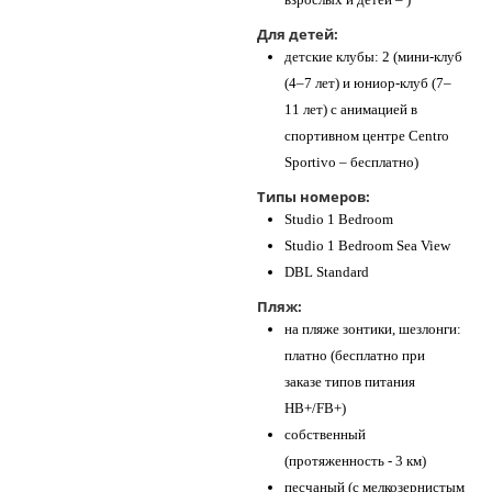
Для детей:
детские клубы: 2 (мини-клуб
(4–7 лет) и юниор-клуб (7–
11 лет) с анимацией в
спортивном центре Centro
Sportivo – бесплатно)
Типы номеров:
Studio 1 Bedroom
Studio 1 Bedroom Sea View
DBL Standard
Пляж:
на пляже зонтики, шезлонги:
платно (бесплатно при
заказе типов питания
HB+/FB+)
собственный
(протяженность - 3 км)
песчаный (с мелкозернистым