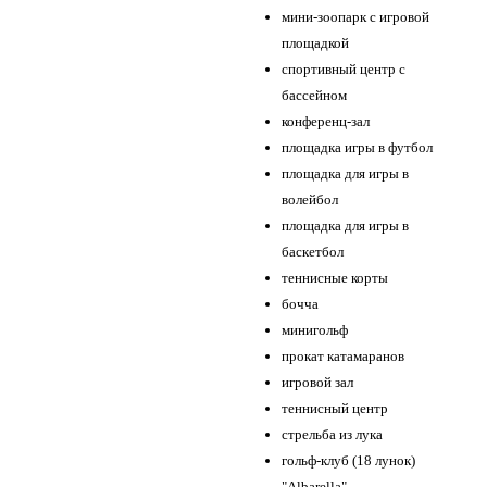
мини-зоопарк с игровой
площадкой
спортивный центр с
бассейном
конференц-зал
площадка игры в футбол
площадка для игры в
волейбол
площадка для игры в
баскетбол
теннисные корты
бочча
минигольф
прокат катамаранов
игровой зал
теннисный центр
стрельба из лука
гольф-клуб (18 лунок)
"Albarella"