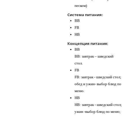
песком)
Система питания:
BB
FB
HB
Концепция питания:
BB
BB: завтрак – шведский
стол.
FB
FB: завтрак - шведский стол;
обед и ужин- выбор блюд по
меню.
HB
HB: завтрак - шведский стол;
ужин -выбор блюд по меню;