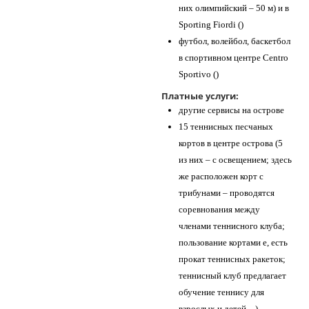
них олимпийский – 50 м) и в
Sporting Fiordi ()
футбол, волейбол, баскетбол
в спортивном центре Centro
Sportivo ()
Платные услуги:
другие сервисы на острове
15 теннисных песчаных
кортов в центре острова (5
из них – с освещением; здесь
же расположен корт с
трибунами – проводятся
соревнования между
членами теннисного клуба;
пользование кортами е, есть
прокат теннисных ракеток;
теннисный клуб предлагает
обучение теннису для
взрослых и детей – )