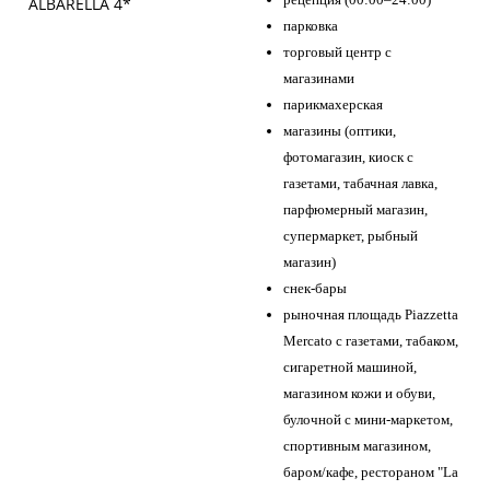
парковка
торговый центр с
магазинами
парикмахерская
магазины (оптики,
фотомагазин, киоск с
газетами, табачная лавка,
парфюмерный магазин,
супермаркет, рыбный
магазин)
снек-бары
рыночная площадь Piazzetta
Mercato с газетами, табаком,
сигаретной машиной,
магазином кожи и обуви,
булочной с мини-маркетом,
спортивным магазином,
баром/кафе, рестораном "La