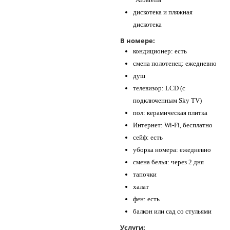
дискотека и пляжная
дискотека
В номере:
кондиционер: есть
смена полотенец: ежедневно
душ
телевизор: LCD (с
подключенным Sky TV)
пол: керамическая плитка
Интернет: Wi-Fi, бесплатно
сейф: есть
уборка номера: ежедневно
смена белья: через 2 дня
тапочки
халат
фен: есть
балкон или сад со стульями
Услуги: